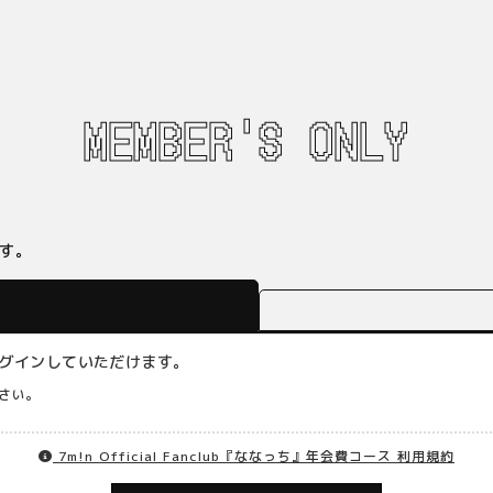
MEMBER'S ONLY
す。
らログインしていただけます。
さい。
7m!n Official Fanclub『ななっち』年会費コース 利用規約