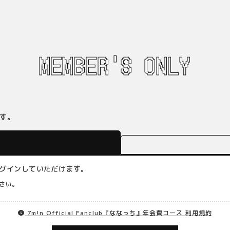
MEMBER'S ONLY
す。
らログインしていただけます。
さい。
7m!n Official Fanclub『ななっち』年会費コース 利用規約